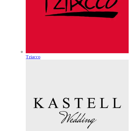
Tziacco