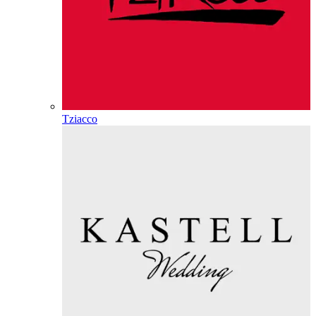
Tziacco