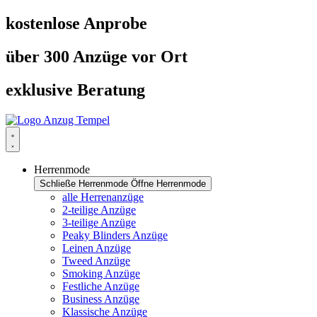
Zum
kostenlose Anprobe
Inhalt
springen
über 300 Anzüge vor Ort
exklusive Beratung
Herrenmode
Schließe Herrenmode
Öffne Herrenmode
alle Herrenanzüge
2-teilige Anzüge
3-teilige Anzüge
Peaky Blinders Anzüge
Leinen Anzüge
Tweed Anzüge
Smoking Anzüge
Festliche Anzüge
Business Anzüge
Klassische Anzüge