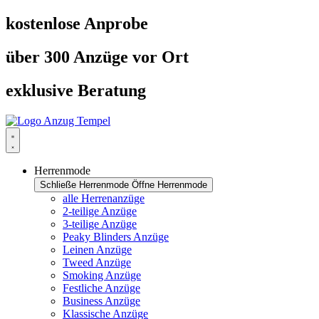
Zum
kostenlose Anprobe
Inhalt
springen
über 300 Anzüge vor Ort
exklusive Beratung
Herrenmode
Schließe Herrenmode
Öffne Herrenmode
alle Herrenanzüge
2-teilige Anzüge
3-teilige Anzüge
Peaky Blinders Anzüge
Leinen Anzüge
Tweed Anzüge
Smoking Anzüge
Festliche Anzüge
Business Anzüge
Klassische Anzüge