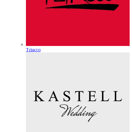
Tziacco