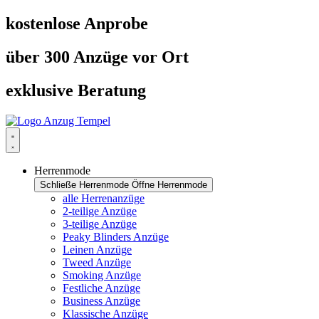
Zum
kostenlose Anprobe
Inhalt
springen
über 300 Anzüge vor Ort
exklusive Beratung
Herrenmode
Schließe Herrenmode
Öffne Herrenmode
alle Herrenanzüge
2-teilige Anzüge
3-teilige Anzüge
Peaky Blinders Anzüge
Leinen Anzüge
Tweed Anzüge
Smoking Anzüge
Festliche Anzüge
Business Anzüge
Klassische Anzüge