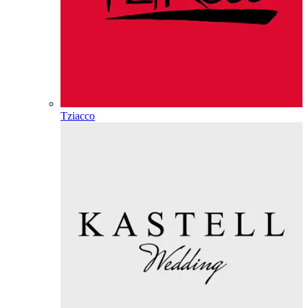
Tziacco