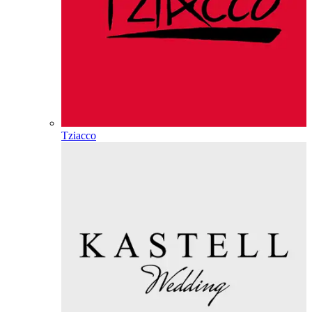
Tziacco