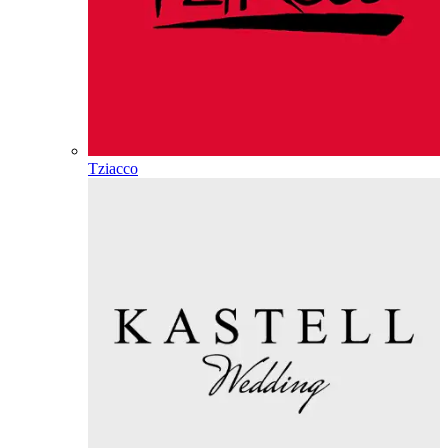
Tziacco