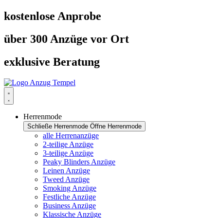
Zum
kostenlose Anprobe
Inhalt
springen
über 300 Anzüge vor Ort
exklusive Beratung
Herrenmode
Schließe Herrenmode
Öffne Herrenmode
alle Herrenanzüge
2-teilige Anzüge
3-teilige Anzüge
Peaky Blinders Anzüge
Leinen Anzüge
Tweed Anzüge
Smoking Anzüge
Festliche Anzüge
Business Anzüge
Klassische Anzüge