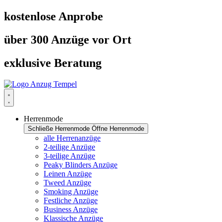
Zum
kostenlose Anprobe
Inhalt
springen
über 300 Anzüge vor Ort
exklusive Beratung
Herrenmode
Schließe Herrenmode
Öffne Herrenmode
alle Herrenanzüge
2-teilige Anzüge
3-teilige Anzüge
Peaky Blinders Anzüge
Leinen Anzüge
Tweed Anzüge
Smoking Anzüge
Festliche Anzüge
Business Anzüge
Klassische Anzüge