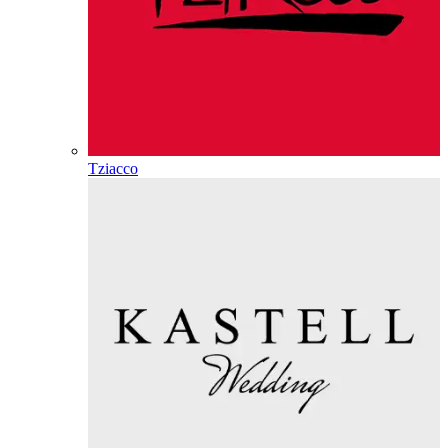
Tziacco