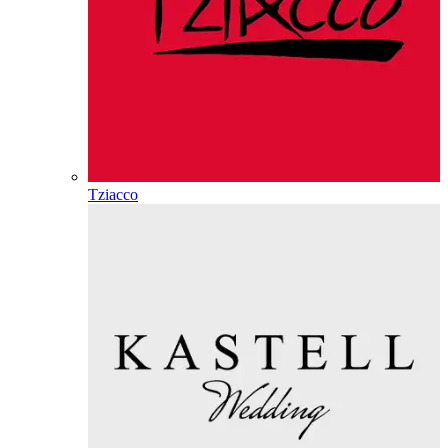
Tziacco