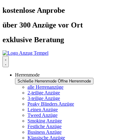
Zum
kostenlose Anprobe
Inhalt
springen
über 300 Anzüge vor Ort
exklusive Beratung
Herrenmode
Schließe Herrenmode
Öffne Herrenmode
alle Herrenanzüge
2-teilige Anzüge
3-teilige Anzüge
Peaky Blinders Anzüge
Leinen Anzüge
Tweed Anzüge
Smoking Anzüge
Festliche Anzüge
Business Anzüge
Klassische Anzüge