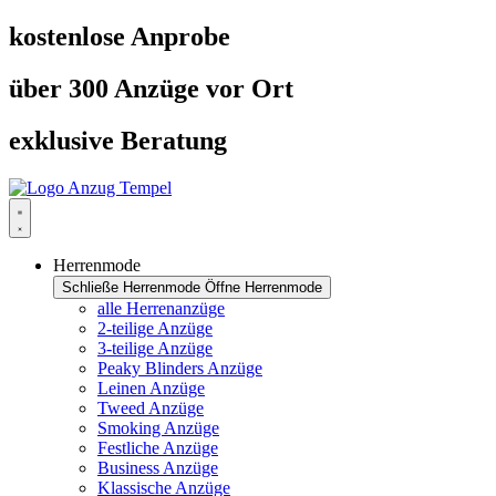
Zum
kostenlose Anprobe
Inhalt
springen
über 300 Anzüge vor Ort
exklusive Beratung
Herrenmode
Schließe Herrenmode
Öffne Herrenmode
alle Herrenanzüge
2-teilige Anzüge
3-teilige Anzüge
Peaky Blinders Anzüge
Leinen Anzüge
Tweed Anzüge
Smoking Anzüge
Festliche Anzüge
Business Anzüge
Klassische Anzüge