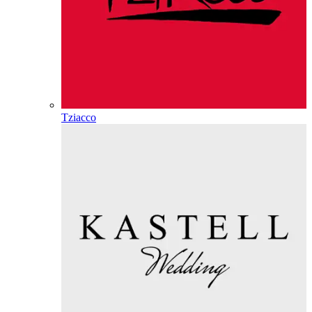
Tziacco