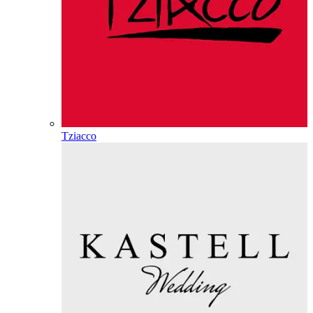
Tziacco