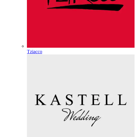
Tziacco