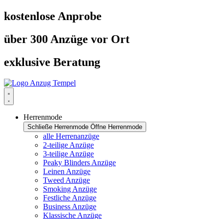
Zum
kostenlose Anprobe
Inhalt
springen
über 300 Anzüge vor Ort
exklusive Beratung
Herrenmode
Schließe Herrenmode
Öffne Herrenmode
alle Herrenanzüge
2-teilige Anzüge
3-teilige Anzüge
Peaky Blinders Anzüge
Leinen Anzüge
Tweed Anzüge
Smoking Anzüge
Festliche Anzüge
Business Anzüge
Klassische Anzüge