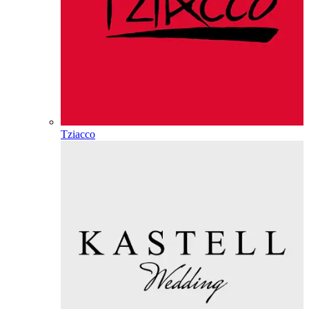
Tziacco