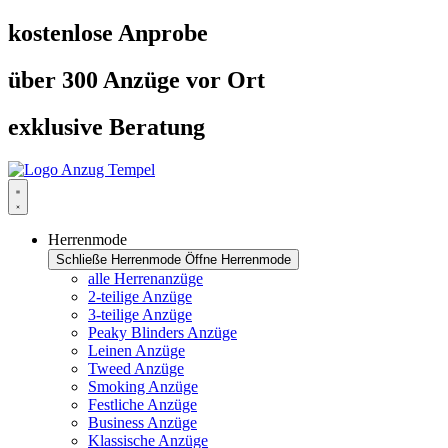
Zum
kostenlose Anprobe
Inhalt
springen
über 300 Anzüge vor Ort
exklusive Beratung
Herrenmode
Schließe Herrenmode
Öffne Herrenmode
alle Herrenanzüge
2-teilige Anzüge
3-teilige Anzüge
Peaky Blinders Anzüge
Leinen Anzüge
Tweed Anzüge
Smoking Anzüge
Festliche Anzüge
Business Anzüge
Klassische Anzüge