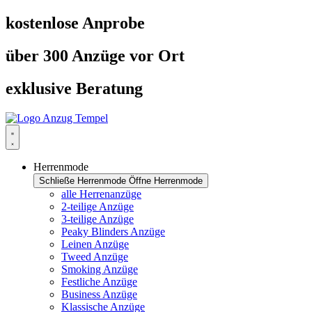
Zum
kostenlose Anprobe
Inhalt
springen
über 300 Anzüge vor Ort
exklusive Beratung
Herrenmode
Schließe Herrenmode
Öffne Herrenmode
alle Herrenanzüge
2-teilige Anzüge
3-teilige Anzüge
Peaky Blinders Anzüge
Leinen Anzüge
Tweed Anzüge
Smoking Anzüge
Festliche Anzüge
Business Anzüge
Klassische Anzüge