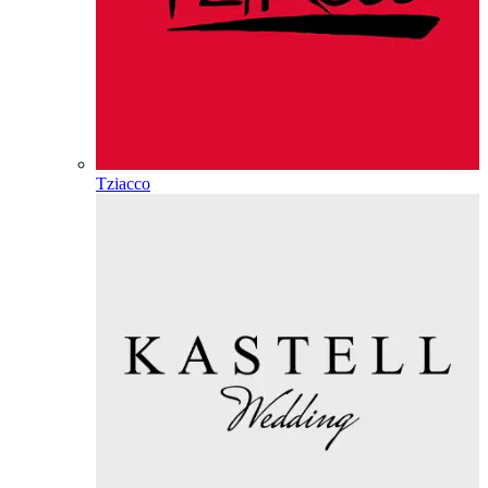
Tziacco