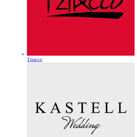
Tziacco